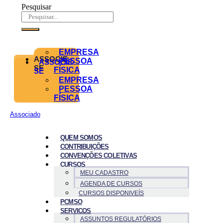
Pesquisar
EMPRESA
ASSOCIE-
PESSOA
ASSOCIE-
SE
FÍSICA
SE
EMPRESA
PESSOA
FÍSICA
Associado
QUEM SOMOS
CONTRIBUIÇÕES
CONVENÇÕES COLETIVAS
CURSOS
MEU CADASTRO
AGENDA DE CURSOS
CURSOS DISPONIVEÍS
PCMSO
SERVICOS
ASSUNTOS REGULATÓRIOS