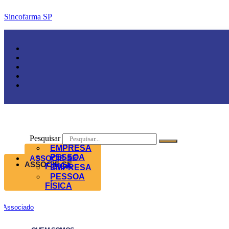
Sincofarma SP
Pesquisar
EMPRESA
PESSOA
ASSOCIE-SE
ASSOCIE-SE
FÍSICA
EMPRESA
PESSOA
FÍSICA
Associado