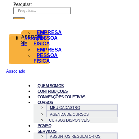
Pesquisar
EMPRESA
ASSOCIE-
PESSOA
ASSOCIE-
SE
FÍSICA
SE
EMPRESA
PESSOA
FÍSICA
Associado
QUEM SOMOS
CONTRIBUIÇÕES
CONVENÇÕES COLETIVAS
CURSOS
MEU CADASTRO
AGENDA DE CURSOS
CURSOS DISPONIVEÍS
PCMSO
SERVICOS
ASSUNTOS REGULATÓRIOS