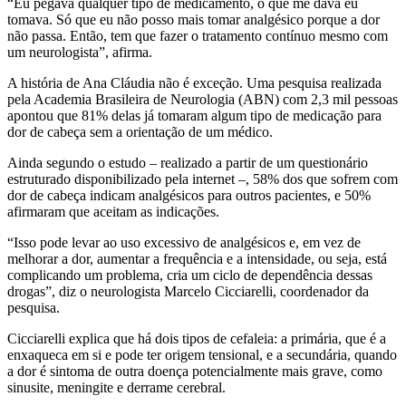
“Eu pegava qualquer tipo de medicamento, o que me dava eu
tomava. Só que eu não posso mais tomar analgésico porque a dor
não passa. Então, tem que fazer o tratamento contínuo mesmo com
um neurologista”, afirma.
A história de Ana Cláudia não é exceção. Uma pesquisa realizada
pela Academia Brasileira de Neurologia (ABN) com 2,3 mil pessoas
apontou que 81% delas já tomaram algum tipo de medicação para
dor de cabeça sem a orientação de um médico.
Ainda segundo o estudo – realizado a partir de um questionário
estruturado disponibilizado pela internet –, 58% dos que sofrem com
dor de cabeça indicam analgésicos para outros pacientes, e 50%
afirmaram que aceitam as indicações.
“Isso pode levar ao uso excessivo de analgésicos e, em vez de
melhorar a dor, aumentar a frequência e a intensidade, ou seja, está
complicando um problema, cria um ciclo de dependência dessas
drogas”, diz o neurologista Marcelo Cicciarelli, coordenador da
pesquisa.
Cicciarelli explica que há dois tipos de cefaleia: a primária, que é a
enxaqueca em si e pode ter origem tensional, e a secundária, quando
a dor é sintoma de outra doença potencialmente mais grave, como
sinusite, meningite e derrame cerebral.