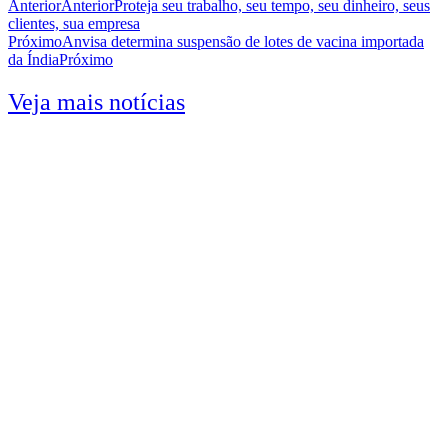
Anterior
Anterior
Proteja seu trabalho, seu tempo, seu dinheiro, seus
clientes, sua empresa
Próximo
Anvisa determina suspensão de lotes de vacina importada
da Índia
Próximo
Veja mais notícias