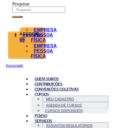
Pesquisar
EMPRESA
ASSOCIE-
PESSOA
ASSOCIE-
SE
FÍSICA
SE
EMPRESA
PESSOA
FÍSICA
Associado
QUEM SOMOS
CONTRIBUIÇÕES
CONVENÇÕES COLETIVAS
CURSOS
MEU CADASTRO
AGENDA DE CURSOS
CURSOS DISPONIVEÍS
PCMSO
SERVICOS
ASSUNTOS REGULATÓRIOS