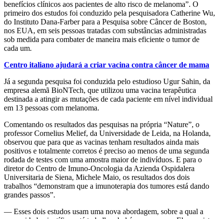
benefícios clínicos aos pacientes de alto risco de melanoma”. O
primeiro dos estudos foi conduzido pela pesquisadora Catherine Wu,
do Instituto Dana-Farber para a Pesquisa sobre Câncer de Boston,
nos EUA, em seis pessoas tratadas com substâncias administradas
sob medida para combater de maneira mais eficiente o tumor de
cada um.
Centro italiano ajudará a criar vacina contra câncer de mama
Já a segunda pesquisa foi conduzida pelo estudioso Ugur Sahin, da
empresa alemã BioNTech, que utilizou uma vacina terapêutica
destinada a atingir as mutações de cada paciente em nível individual
em 13 pessoas com melanoma.
Comentando os resultados das pesquisas na própria “Nature”, o
professor Cornelius Melief, da Universidade de Leida, na Holanda,
observou que para que as vacinas tenham resultados ainda mais
positivos e totalmente corretos é preciso ao menos de uma segunda
rodada de testes com uma amostra maior de indivíduos. E para o
diretor do Centro de Imuno-Oncologia da Azienda Ospidalera
Universitaria de Siena, Michele Maio, os resultados dos dois
trabalhos “demonstram que a imunoterapia dos tumores está dando
grandes passos”.
— Esses dois estudos usam uma nova abordagem, sobre a qual a