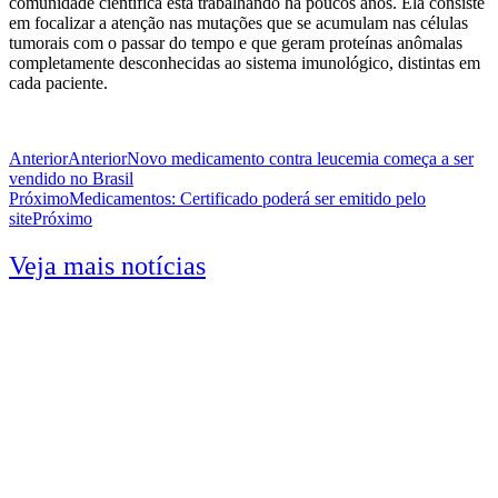
comunidade científica está trabalhando há poucos anos. Ela consiste
em focalizar a atenção nas mutações que se acumulam nas células
tumorais com o passar do tempo e que geram proteínas anômalas
completamente desconhecidas ao sistema imunológico, distintas em
cada paciente.
Anterior
Anterior
Novo medicamento contra leucemia começa a ser
vendido no Brasil
Próximo
Medicamentos: Certificado poderá ser emitido pelo
site
Próximo
Veja mais notícias