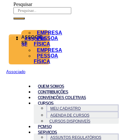
Pesquisar
EMPRESA
ASSOCIE-
PESSOA
ASSOCIE-
SE
FÍSICA
SE
EMPRESA
PESSOA
FÍSICA
Associado
QUEM SOMOS
CONTRIBUIÇÕES
CONVENÇÕES COLETIVAS
CURSOS
MEU CADASTRO
AGENDA DE CURSOS
CURSOS DISPONIVEÍS
PCMSO
SERVICOS
ASSUNTOS REGULATÓRIOS