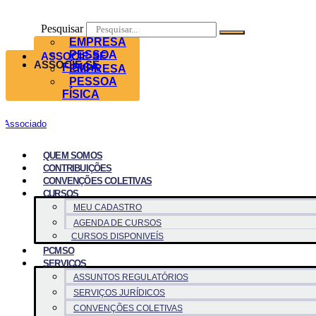
Pesquisar
EMPRESA
PESSOA
ASSOCIE-SE
ASSOCIE-SE
FÍSICA
EMPRESA
PESSOA
FÍSICA
Associado
QUEM SOMOS
CONTRIBUIÇÕES
CONVENÇÕES COLETIVAS
CURSOS
MEU CADASTRO
AGENDA DE CURSOS
CURSOS DISPONIVEÍS
PCMSO
SERVICOS
ASSUNTOS REGULATÓRIOS
SERVIÇOS JURÍDICOS
CONVENÇÕES COLETIVAS