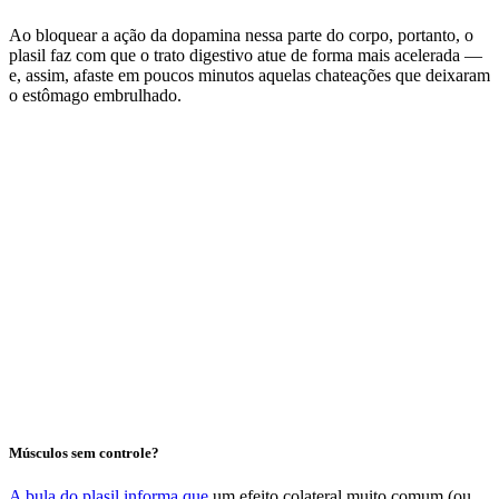
Ao bloquear a ação da dopamina nessa parte do corpo, portanto, o
plasil faz com que o trato digestivo atue de forma mais acelerada —
e, assim, afaste em poucos minutos aquelas chateações que deixaram
o estômago embrulhado.
Músculos sem controle?
A bula do plasil informa que
um efeito colateral muito comum (ou