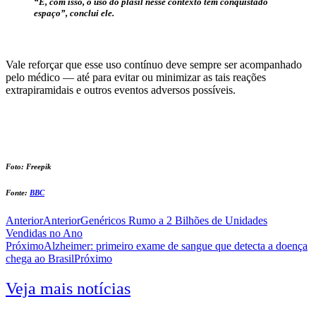
“E, com isso, o uso do plasil nesse contexto tem conquistado
espaço”, conclui ele.
Vale reforçar que esse uso contínuo deve sempre ser acompanhado
pelo médico — até para evitar ou minimizar as tais reações
extrapiramidais e outros eventos adversos possíveis.
Foto: Freepik
Fonte:
BBC
Anterior
Anterior
Genéricos Rumo a 2 Bilhões de Unidades
Vendidas no Ano
Próximo
Alzheimer: primeiro exame de sangue que detecta a doença
chega ao Brasil
Próximo
Veja mais notícias