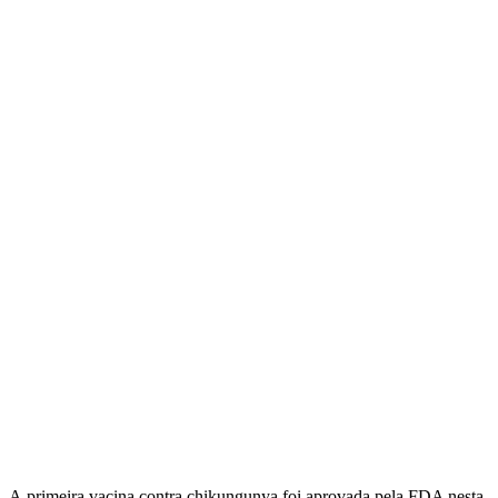
A primeira vacina contra chikungunya foi aprovada pela FDA nesta