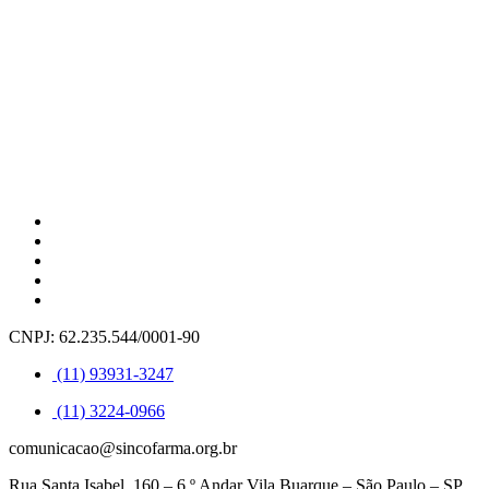
CNPJ: 62.235.544/0001-90
(11) 93931-3247
(11) 3224-0966
comunicacao@sincofarma.org.br
Rua Santa Isabel, 160 – 6.º Andar Vila Buarque – São Paulo – SP