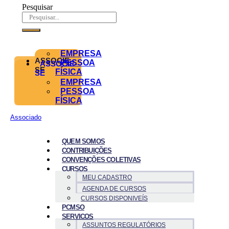
Pesquisar
EMPRESA
ASSOCIE-
PESSOA
ASSOCIE-
SE
FÍSICA
SE
EMPRESA
PESSOA
FÍSICA
Associado
QUEM SOMOS
CONTRIBUIÇÕES
CONVENÇÕES COLETIVAS
CURSOS
MEU CADASTRO
AGENDA DE CURSOS
CURSOS DISPONIVEÍS
PCMSO
SERVICOS
ASSUNTOS REGULATÓRIOS