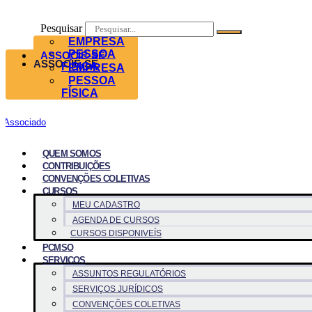
Pesquisar
EMPRESA
PESSOA
ASSOCIE-SE
ASSOCIE-SE
FÍSICA
EMPRESA
PESSOA
FÍSICA
Associado
QUEM SOMOS
CONTRIBUIÇÕES
CONVENÇÕES COLETIVAS
CURSOS
MEU CADASTRO
AGENDA DE CURSOS
CURSOS DISPONIVEÍS
PCMSO
SERVICOS
ASSUNTOS REGULATÓRIOS
SERVIÇOS JURÍDICOS
CONVENÇÕES COLETIVAS