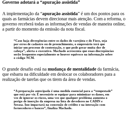
Governo adotará a “apuração assistida”
A implementação da “
apuração assistida
” é um dos pontos para os
quais as farmácias devem direcionar mais atenção. Com a reforma, o
governo receberá todas as informações de vendas de maneira online,
a partir do momento da emissão da nota fiscal.
“Caso haja divergências entre os dados do varejista e do Fisco, seja
por
erros de cadastro ou de preenchimento
, o empresário terá que
iniciar um
processo de contestação
, o que pode gerar muita dor de
cabeça”, alerta o executivo. Machado acrescenta que essas discrepâncias
serão frequentes especialmente se houver equívoco na informação sobre
o código NCM.
O grande desafio está na
mudança de mentalidade
da farmácia,
que esbarra na dificuldade em deslocar os colaboradores para a
realização de tarefas que os tirem da área de vendas.
“A preparação antecipada é uma medida essencial para a “tempestade”
que está por vir. É necessário se equipar para minimizar os danos, em
vez de ignorar os riscos, uma vez que qualquer problema aumenta o
perigo de inserção da empresa na
lista de devedores no CADIN e
Serasa.
Isso impactará na
concessão de crédito e na interação com
fornecedores e bancos
”, finaliza Machado.