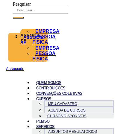
Pesquisar
EMPRESA
ASSOCIE-
PESSOA
ASSOCIE-
SE
FÍSICA
SE
EMPRESA
PESSOA
FÍSICA
Associado
QUEM SOMOS
CONTRIBUIÇÕES
CONVENÇÕES COLETIVAS
CURSOS
MEU CADASTRO
AGENDA DE CURSOS
CURSOS DISPONIVEÍS
PCMSO
SERVICOS
ASSUNTOS REGULATÓRIOS