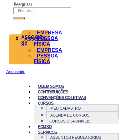
Pesquisar
EMPRESA
ASSOCIE-
PESSOA
ASSOCIE-
SE
FÍSICA
SE
EMPRESA
PESSOA
FÍSICA
Associado
QUEM SOMOS
CONTRIBUIÇÕES
CONVENÇÕES COLETIVAS
CURSOS
MEU CADASTRO
AGENDA DE CURSOS
CURSOS DISPONIVEÍS
PCMSO
SERVICOS
ASSUNTOS REGULATÓRIOS