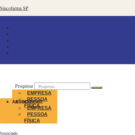
Sincofarma SP
Pesquisar
EMPRESA
PESSOA
ASSOCIE-SE
ASSOCIE-SE
FÍSICA
EMPRESA
PESSOA
FÍSICA
Associado