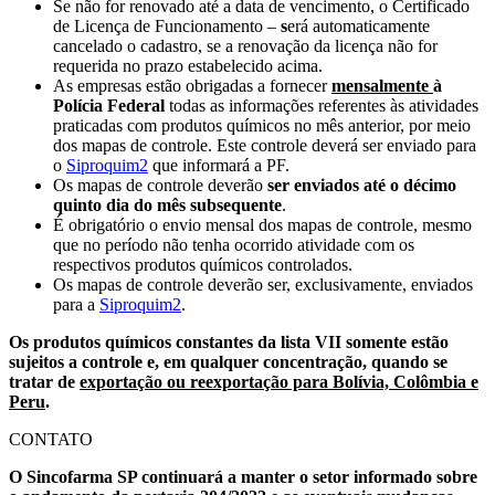
Se não for renovado até a data de vencimento, o Certificado
de Licença de Funcionamento –
s
erá automaticamente
cancelado o cadastro, se a renovação da licença não for
requerida no prazo estabelecido acima.
As empresas estão obrigadas a fornecer
mensalmente
à
Polícia Federal
todas as informações referentes às atividades
praticadas com produtos químicos no mês anterior, por meio
dos mapas de controle. Este controle deverá ser enviado para
o
Siproquim2
que informará a PF.
Os mapas de controle deverão
ser enviados até o décimo
quinto dia do mês subsequente
.
É obrigatório o envio mensal dos mapas de controle, mesmo
que no período não tenha ocorrido atividade com os
respectivos produtos químicos controlados.
Os mapas de controle deverão ser, exclusivamente, enviados
para a
Siproquim2
.
Os produtos químicos constantes da lista VII somente estão
sujeitos a controle e, em qualquer concentração, quando se
tratar de
exportação ou reexportação para Bolívia, Colômbia e
Peru
.
CONTATO
O Sincofarma SP continuará a manter o setor informado sobre