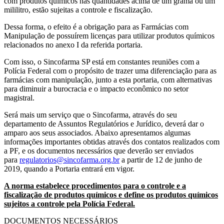
com produtos químicos nas quantidades acima de um grama ou um
mililitro, estão sujeitas a controle e fiscalização.
Dessa forma, o efeito é a obrigação para as Farmácias com
Manipulação de possuírem licenças para utilizar produtos químicos
relacionados no anexo I da referida portaria.
Com isso, o Sincofarma SP está em constantes reuniões com a
Polícia Federal com o propósito de trazer uma diferenciação para as
farmácias com manipulação, junto a esta portaria, com alternativas
para diminuir a burocracia e o impacto econômico no setor
magistral.
Será mais um serviço que o Sincofarma, através do seu
departamento de Assuntos Regulatórios e Jurídico, deverá dar o
amparo aos seus associados. Abaixo apresentamos algumas
informações importantes obtidas através dos contatos realizados com
a PF, e os documentos necessários que deverão ser enviados
para
regulatorios@sincofarma.org.br
a partir de 12 de junho de
2019, quando a Portaria entrará em vigor.
A norma estabelece procedimentos para o controle e a
fiscalização de produtos químicos e define os produtos químicos
sujeitos a controle pela Polícia Federal.
DOCUMENTOS NECESSÁRIOS