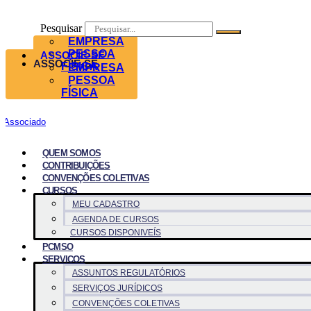
Pesquisar
EMPRESA
PESSOA
ASSOCIE-SE
ASSOCIE-SE
FÍSICA
EMPRESA
PESSOA
FÍSICA
Associado
QUEM SOMOS
CONTRIBUIÇÕES
CONVENÇÕES COLETIVAS
CURSOS
MEU CADASTRO
AGENDA DE CURSOS
CURSOS DISPONIVEÍS
PCMSO
SERVICOS
ASSUNTOS REGULATÓRIOS
SERVIÇOS JURÍDICOS
CONVENÇÕES COLETIVAS