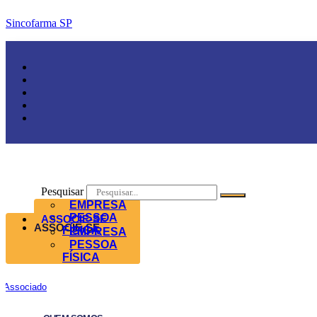
Sincofarma SP
Pesquisar
EMPRESA
PESSOA
ASSOCIE-SE
ASSOCIE-SE
FÍSICA
EMPRESA
PESSOA
FÍSICA
Associado