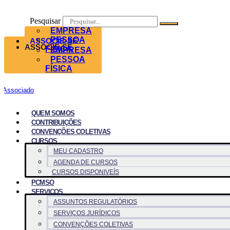
Pesquisar
EMPRESA
PESSOA
ASSOCIE-SE
ASSOCIE-SE
FÍSICA
EMPRESA
PESSOA
FÍSICA
Associado
QUEM SOMOS
CONTRIBUIÇÕES
CONVENÇÕES COLETIVAS
CURSOS
MEU CADASTRO
AGENDA DE CURSOS
CURSOS DISPONIVEÍS
PCMSO
SERVICOS
ASSUNTOS REGULATÓRIOS
SERVIÇOS JURÍDICOS
CONVENÇÕES COLETIVAS