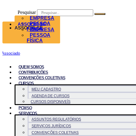
Pesquisar
EMPRESA
PESSOA
ASSOCIE-SE
ASSOCIE-SE
FÍSICA
EMPRESA
PESSOA
FÍSICA
Associado
QUEM SOMOS
CONTRIBUIÇÕES
CONVENÇÕES COLETIVAS
CURSOS
MEU CADASTRO
AGENDA DE CURSOS
CURSOS DISPONIVEÍS
PCMSO
SERVICOS
ASSUNTOS REGULATÓRIOS
SERVIÇOS JURÍDICOS
CONVENÇÕES COLETIVAS