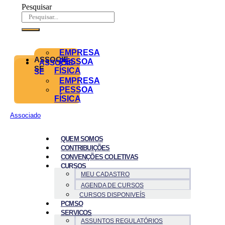
Pesquisar
EMPRESA
ASSOCIE-
PESSOA
ASSOCIE-
SE
FÍSICA
SE
EMPRESA
PESSOA
FÍSICA
Associado
QUEM SOMOS
CONTRIBUIÇÕES
CONVENÇÕES COLETIVAS
CURSOS
MEU CADASTRO
AGENDA DE CURSOS
CURSOS DISPONIVEÍS
PCMSO
SERVICOS
ASSUNTOS REGULATÓRIOS