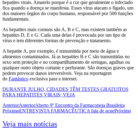
hepatites virais. Amarelo porque é a cor que geralmente o infectado
fica quando a doença se manifesta. Esses vírus atacam o fígado, um
dos maiores órgãos do corpo humano, responsável por 500 funções
fundamentais.
As hepatites mais comuns são A, B e C, mas existem também as
hepatites D, E e G. Cada uma delas é provocada por um tipo de
vírus e tem diferentes formas de prevenção e tratamento.
A hepatite A, por exemplo, é transmitida por meio de água e
alimentos contaminados. Já as hepatites B e C são transmitidas no
sexo sem proteção e no compartilhamento de seringas, agulhas ou
qualquer outro objeto cortante e perfurante. São doenças graves que
podem provocar danos irreversíveis. Veja na reportagem
do
Fantástico
exclusiva para a internet.
DURANTE JULHO, CIDADES TÊM TESTES GRATUITOS
PARA HEPATITES VIRAIS; VEJA
Anterior
Anterior
Aberto 9º Encontro da Farmacopeia Brasileira
Próximo
ENTREVISTA FARMACÊUTICA fala de acne
Próximo
Veja mais notícias