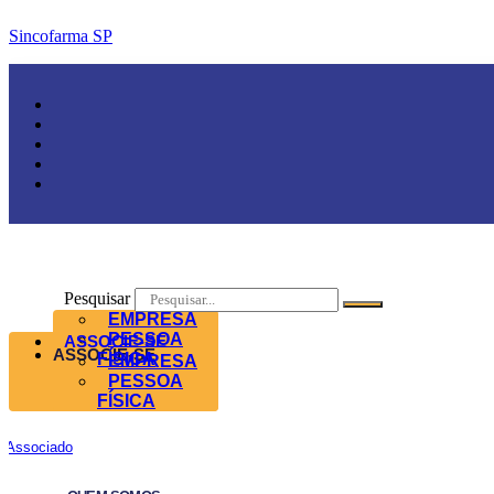
Sincofarma SP
Pesquisar
EMPRESA
PESSOA
ASSOCIE-SE
ASSOCIE-SE
FÍSICA
EMPRESA
PESSOA
FÍSICA
Associado