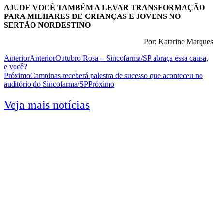
AJUDE VOCÊ TAMBÉM A LEVAR TRANSFORMAÇÃO
PARA MILHARES DE CRIANÇAS E JOVENS NO
SERTÃO NORDESTINO
Por: Katarine Marques
Anterior
Anterior
Outubro Rosa – Sincofarma/SP abraça essa causa,
e você?
Próximo
Campinas receberá palestra de sucesso que aconteceu no
auditório do Sincofarma/SP
Próximo
Veja mais notícias