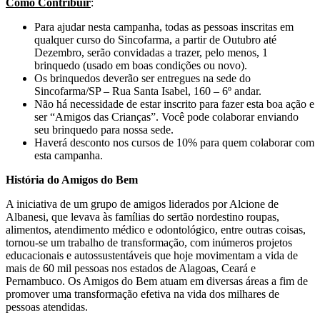
Como Contribuir
:
Para ajudar nesta campanha, todas as pessoas inscritas em
qualquer curso do Sincofarma, a partir de Outubro até
Dezembro, serão convidadas a trazer, pelo menos, 1
brinquedo (usado em boas condições ou novo).
Os brinquedos deverão ser entregues na sede do
Sincofarma/SP – Rua Santa Isabel, 160 – 6º andar.
Não há necessidade de estar inscrito para fazer esta boa ação e
ser “Amigos das Crianças”. Você pode colaborar enviando
seu brinquedo para nossa sede.
Haverá desconto nos cursos de 10% para quem colaborar com
esta campanha.
História do Amigos do Bem
A iniciativa de um grupo de amigos liderados por Alcione de
Albanesi, que levava às famílias do sertão nordestino roupas,
alimentos, atendimento médico e odontológico, entre outras coisas,
tornou-se um trabalho de transformação, com inúmeros projetos
educacionais e autossustentáveis que hoje movimentam a vida de
mais de 60 mil pessoas nos estados de Alagoas, Ceará e
Pernambuco. Os Amigos do Bem atuam em diversas áreas a fim de
promover uma transformação efetiva na vida dos milhares de
pessoas atendidas.