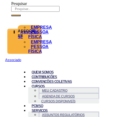
Pesquisar
EMPRESA
ASSOCIE-
PESSOA
ASSOCIE-
SE
FÍSICA
SE
EMPRESA
PESSOA
FÍSICA
Associado
QUEM SOMOS
CONTRIBUIÇÕES
CONVENÇÕES COLETIVAS
CURSOS
MEU CADASTRO
AGENDA DE CURSOS
CURSOS DISPONIVEÍS
PCMSO
SERVICOS
ASSUNTOS REGULATÓRIOS