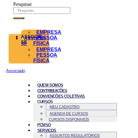
Pesquisar
EMPRESA
ASSOCIE-
PESSOA
ASSOCIE-
SE
FÍSICA
SE
EMPRESA
PESSOA
FÍSICA
Associado
QUEM SOMOS
CONTRIBUIÇÕES
CONVENÇÕES COLETIVAS
CURSOS
MEU CADASTRO
AGENDA DE CURSOS
CURSOS DISPONIVEÍS
PCMSO
SERVICOS
ASSUNTOS REGULATÓRIOS