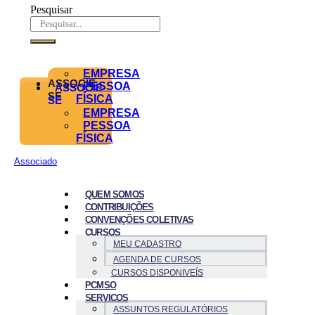
Pesquisar
EMPRESA
ASSOCIE-
PESSOA
ASSOCIE-
SE
FÍSICA
SE
EMPRESA
PESSOA
FÍSICA
Associado
QUEM SOMOS
CONTRIBUIÇÕES
CONVENÇÕES COLETIVAS
CURSOS
MEU CADASTRO
AGENDA DE CURSOS
CURSOS DISPONIVEÍS
PCMSO
SERVICOS
ASSUNTOS REGULATÓRIOS