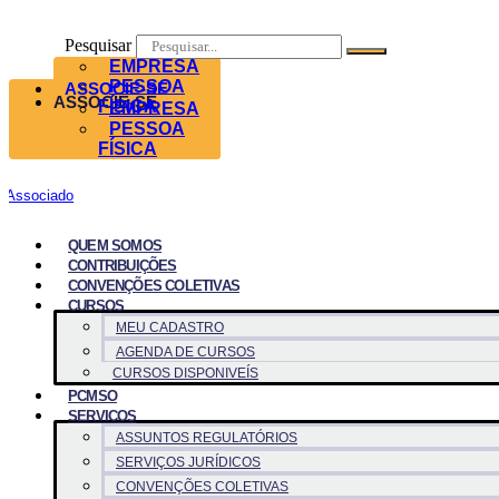
Pesquisar
EMPRESA
PESSOA
ASSOCIE-SE
ASSOCIE-SE
FÍSICA
EMPRESA
PESSOA
FÍSICA
Associado
QUEM SOMOS
CONTRIBUIÇÕES
CONVENÇÕES COLETIVAS
CURSOS
MEU CADASTRO
AGENDA DE CURSOS
CURSOS DISPONIVEÍS
PCMSO
SERVICOS
ASSUNTOS REGULATÓRIOS
SERVIÇOS JURÍDICOS
CONVENÇÕES COLETIVAS