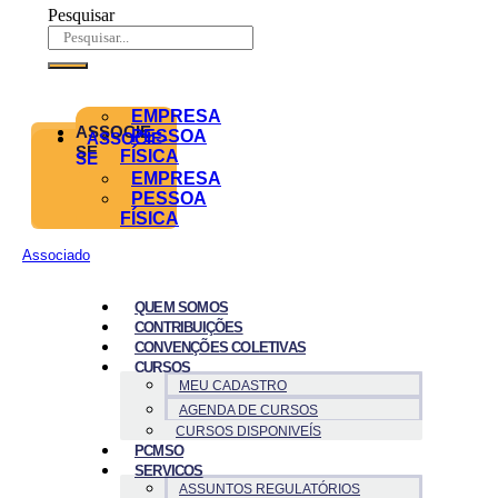
Pesquisar
EMPRESA
ASSOCIE-
PESSOA
ASSOCIE-
SE
FÍSICA
SE
EMPRESA
PESSOA
FÍSICA
Associado
QUEM SOMOS
CONTRIBUIÇÕES
CONVENÇÕES COLETIVAS
CURSOS
MEU CADASTRO
AGENDA DE CURSOS
CURSOS DISPONIVEÍS
PCMSO
SERVICOS
ASSUNTOS REGULATÓRIOS