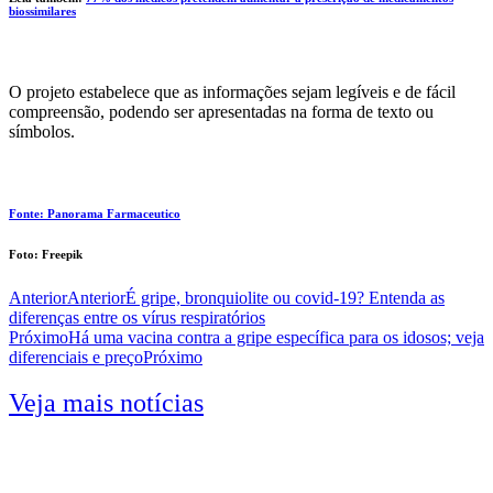
biossimilares
O projeto estabelece que as informações sejam legíveis e de fácil
compreensão, podendo ser apresentadas na forma de texto ou
símbolos.
Fonte: Panorama Farmaceutico
Foto: Freepik
Anterior
Anterior
É gripe, bronquiolite ou covid-19? Entenda as
diferenças entre os vírus respiratórios
Próximo
Há uma vacina contra a gripe específica para os idosos; veja
diferenciais e preço
Próximo
Veja mais notícias