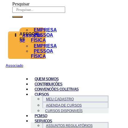
Pesquisar
EMPRESA
ASSOCIE-
PESSOA
ASSOCIE-
SE
FÍSICA
SE
EMPRESA
PESSOA
FÍSICA
Associado
QUEM SOMOS
CONTRIBUIÇÕES
CONVENÇÕES COLETIVAS
CURSOS
MEU CADASTRO
AGENDA DE CURSOS
CURSOS DISPONIVEÍS
PCMSO
SERVICOS
ASSUNTOS REGULATÓRIOS