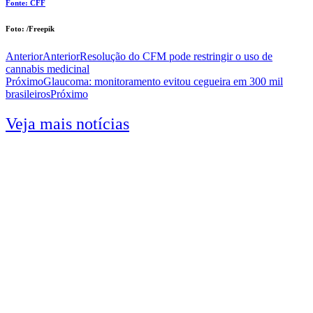
Fonte: CFF
Foto: /Freepik
Anterior
Anterior
Resolução do CFM pode restringir o uso de
cannabis medicinal
Próximo
Glaucoma: monitoramento evitou cegueira em 300 mil
brasileiros
Próximo
Veja mais notícias