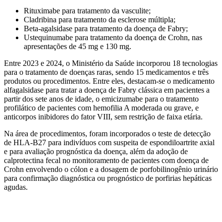
Rituximabe para tratamento da vasculite;
Cladribina para tratamento da esclerose múltipla;
Beta-agalsidase para tratamento da doença de Fabry;
Ustequinumabe para tratamento da doença de Crohn, nas
apresentações de 45 mg e 130 mg.
Entre 2023 e 2024, o Ministério da Saúde incorporou 18 tecnologias
para o tratamento de doenças raras, sendo 15 medicamentos e três
produtos ou procedimentos. Entre eles, destacam-se o medicamento
alfagalsidase para tratar a doença de Fabry clássica em pacientes a
partir dos sete anos de idade, o emicizumabe para o tratamento
profilático de pacientes com hemofilia A moderada ou grave, e
anticorpos inibidores do fator VIII, sem restrição de faixa etária.
Na área de procedimentos, foram incorporados o teste de detecção
de HLA-B27 para indivíduos com suspeita de espondiloartrite axial
e para avaliação prognóstica da doença, além da adoção de
calprotectina fecal no monitoramento de pacientes com doença de
Crohn envolvendo o cólon e a dosagem de porfobilinogênio urinário
para confirmação diagnóstica ou prognóstico de porfirias hepáticas
agudas.