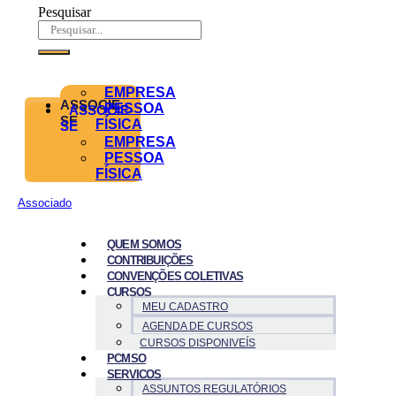
Pesquisar
EMPRESA
ASSOCIE-
PESSOA
ASSOCIE-
SE
FÍSICA
SE
EMPRESA
PESSOA
FÍSICA
Associado
QUEM SOMOS
CONTRIBUIÇÕES
CONVENÇÕES COLETIVAS
CURSOS
MEU CADASTRO
AGENDA DE CURSOS
CURSOS DISPONIVEÍS
PCMSO
SERVICOS
ASSUNTOS REGULATÓRIOS