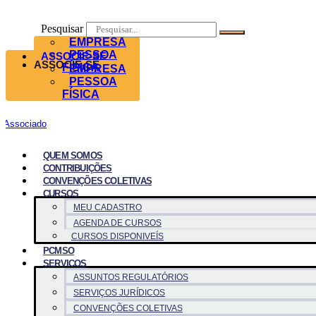
Pesquisar
EMPRESA
PESSOA
ASSOCIE-SE
ASSOCIE-SE
FÍSICA
EMPRESA
PESSOA
FÍSICA
Associado
QUEM SOMOS
CONTRIBUIÇÕES
CONVENÇÕES COLETIVAS
CURSOS
MEU CADASTRO
AGENDA DE CURSOS
CURSOS DISPONIVEÍS
PCMSO
SERVICOS
ASSUNTOS REGULATÓRIOS
SERVIÇOS JURÍDICOS
CONVENÇÕES COLETIVAS