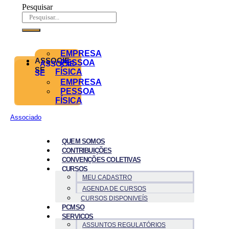
Pesquisar
EMPRESA
ASSOCIE-
PESSOA
ASSOCIE-
SE
FÍSICA
SE
EMPRESA
PESSOA
FÍSICA
Associado
QUEM SOMOS
CONTRIBUIÇÕES
CONVENÇÕES COLETIVAS
CURSOS
MEU CADASTRO
AGENDA DE CURSOS
CURSOS DISPONIVEÍS
PCMSO
SERVICOS
ASSUNTOS REGULATÓRIOS