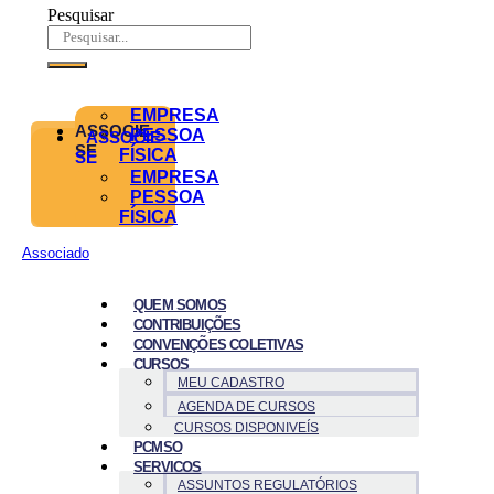
Pesquisar
EMPRESA
ASSOCIE-
PESSOA
ASSOCIE-
SE
FÍSICA
SE
EMPRESA
PESSOA
FÍSICA
Associado
QUEM SOMOS
CONTRIBUIÇÕES
CONVENÇÕES COLETIVAS
CURSOS
MEU CADASTRO
AGENDA DE CURSOS
CURSOS DISPONIVEÍS
PCMSO
SERVICOS
ASSUNTOS REGULATÓRIOS