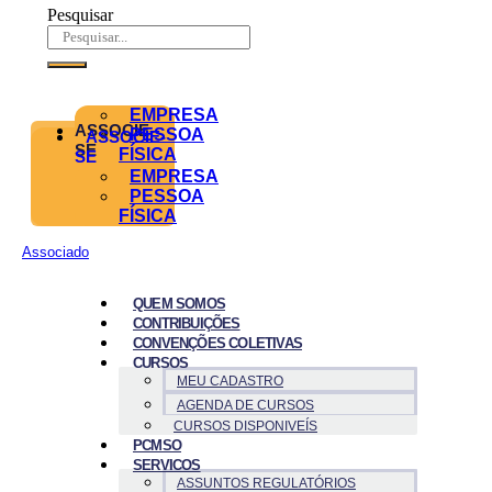
Pesquisar
EMPRESA
ASSOCIE-
PESSOA
ASSOCIE-
SE
FÍSICA
SE
EMPRESA
PESSOA
FÍSICA
Associado
QUEM SOMOS
CONTRIBUIÇÕES
CONVENÇÕES COLETIVAS
CURSOS
MEU CADASTRO
AGENDA DE CURSOS
CURSOS DISPONIVEÍS
PCMSO
SERVICOS
ASSUNTOS REGULATÓRIOS