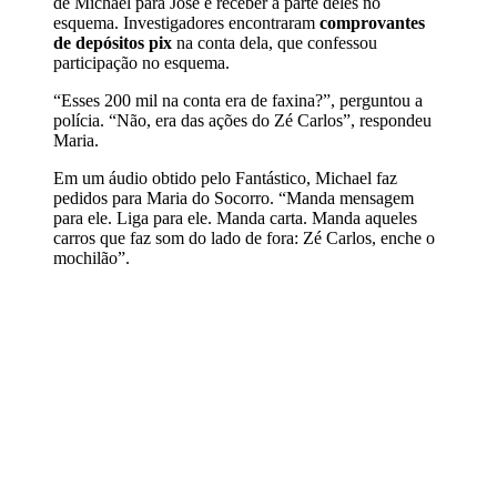
de Michael para José e receber a parte deles no
esquema. Investigadores encontraram
comprovantes
de depósitos pix
na conta dela, que confessou
participação no esquema.
“Esses 200 mil na conta era de faxina?”, perguntou a
polícia. “Não, era das ações do Zé Carlos”, respondeu
Maria.
Em um áudio obtido pelo Fantástico, Michael faz
pedidos para Maria do Socorro. “Manda mensagem
para ele. Liga para ele. Manda carta. Manda aqueles
carros que faz som do lado de fora: Zé Carlos, enche o
mochilão”.