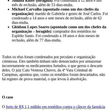
Juliana Ritter (foragida)
: Foi condenada a 12 anos e um
mês de reclusão, além de 53 dias-multa.
Michael Carvalho (apontado como um dos chefes da
organização)
: marido de Gabriela e genro de José Carlos. Foi
condenado a 14 anos e sete meses de reclusão, além de 62
dias-multa.
Gleidson Lopes Soares (apontado como um dos chefes da
organização – foragido)
: comprador dos remédios no
Espírito Santo. Foi condenado a 18 anos e dois meses de
reclusão, além de 77 dias-multa.
Todos os réus foram condenados por peculato e organização
criminosa. Eles também tinham sido denunciados por armazenar
incorretamente os medicamentos furtados, o que gerou o descarte
deles. O juiz Caio Ventosa Chaves, da 4ª Vara Criminal de
Campinas, apontou que, como os remédios foram descartados, não
há registro de prova material, o que levou à absolvição.
O caso
O
furto de R$ 1,1 milhão em remédios contra o câncer da farmácia