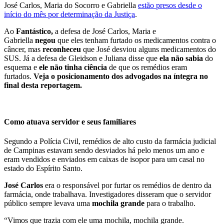
José Carlos, Maria do Socorro e Gabriella
estão presos desde o
início do mês por determinação da Justiça
.
Ao
Fantástico,
a defesa de José Carlos, Maria e
Gabriella
negou
que eles tenham furtado os medicamentos contra o
câncer, mas
reconheceu
que José desviou alguns medicamentos do
SUS. Já a defesa de Gleidson e Juliana disse que
ela não sabia
do
esquema e
ele não tinha ciência
de que os remédios eram
furtados.
Veja o posicionamento dos advogados na íntegra no
final desta reportagem.
C
omo atuava servidor e seus familiares
Segundo a Polícia Civil, remédios de alto custo da farmácia judicial
de Campinas estavam sendo desviados há pelo menos um ano e
eram vendidos e enviados em caixas de isopor para um casal no
estado do Espírito Santo.
José Carlos
era o responsável por furtar os remédios de dentro da
farmácia, onde trabalhava. Investigadores disseram que o servidor
público sempre levava uma
mochila grande
para o trabalho.
“Vimos que trazia com ele uma mochila, mochila grande.