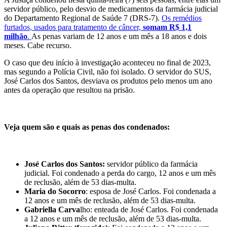
servidor público, pelo desvio de medicamentos da farmácia judicial
do Departamento Regional de Saúde 7 (DRS-7).
Os remédios
furtados, usados para tratamento de câncer,
somam R$ 1,1
milhão
.
As penas variam de 12 anos e um mês a 18 anos e dois
meses. Cabe recurso.
O caso que deu início à investigação aconteceu no final de 2023,
mas segundo a Polícia Civil, não foi isolado. O servidor do SUS,
José Carlos dos Santos, desviava os produtos pelo menos um ano
antes da operação que resultou na prisão.
Veja quem são e quais as penas dos condenados:
José Carlos dos Santos:
servidor público da farmácia
judicial. Foi condenado a perda do cargo, 12 anos e um mês
de reclusão, além de 53 dias-multa.
Maria do Socorro
: esposa de José Carlos. Foi condenada a
12 anos e um mês de reclusão, além de 53 dias-multa.
Gabriella Carva
lho: enteada de José Carlos. Foi condenada
a 12 anos e um mês de reclusão, além de 53 dias-multa.