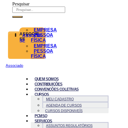
Pesquisar
EMPRESA
ASSOCIE-
PESSOA
ASSOCIE-
SE
FÍSICA
SE
EMPRESA
PESSOA
FÍSICA
Associado
QUEM SOMOS
CONTRIBUIÇÕES
CONVENÇÕES COLETIVAS
CURSOS
MEU CADASTRO
AGENDA DE CURSOS
CURSOS DISPONIVEÍS
PCMSO
SERVICOS
ASSUNTOS REGULATÓRIOS