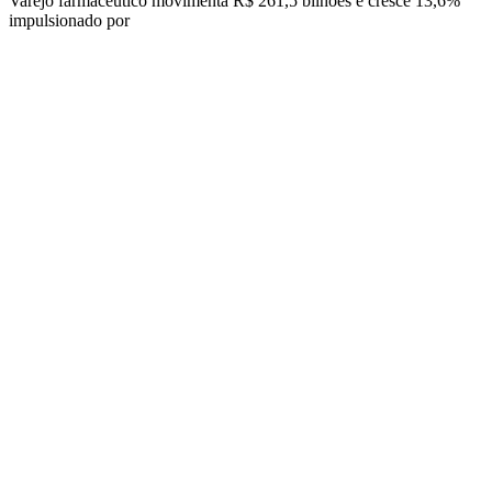
Varejo farmacêutico movimenta R$ 261,5 bilhões e cresce 13,6%
impulsionado por