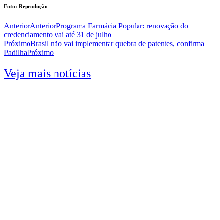
Foto: Reprodução
Anterior
Anterior
Programa Farmácia Popular: renovação do
credenciamento vai até 31 de julho
Próximo
Brasil não vai implementar quebra de patentes, confirma
Padilha
Próximo
Veja mais notícias