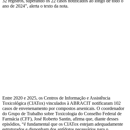
32 registros, superando os 22 casos notificados ao longo de todo o
ano de 2024”, alerta o texto da nota.
Entre 2020 e 2025, os Centros de Informação e Assistência
Toxicológica (CIATox) vinculados à ABRACIT notificaram 102
casos de envenenamento por compostos arsenicais. O coordenador
do Grupo de Trabalho sobre Toxicologia do Conselho Federal de
Farmácia (CFF), José Roberto Santin, afirma que, diante desses
episódios, “é fundamental que os CIATox estejam adequadamente
estruturados e disponham dos antídotos necessários para o