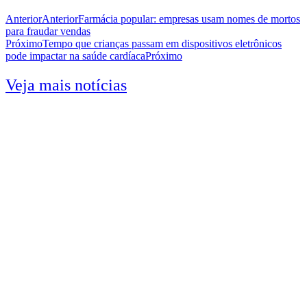
Anterior
Anterior
Farmácia popular: empresas usam nomes de mortos
para fraudar vendas
Próximo
Tempo que crianças passam em dispositivos eletrônicos
pode impactar na saúde cardíaca
Próximo
Veja mais notícias