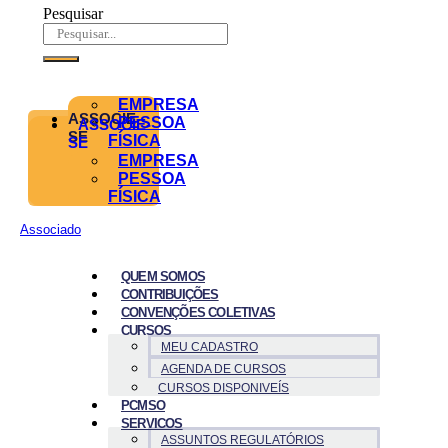
Pesquisar
EMPRESA
ASSOCIE-
PESSOA
ASSOCIE-
SE
FÍSICA
SE
EMPRESA
PESSOA
FÍSICA
Associado
QUEM SOMOS
CONTRIBUIÇÕES
CONVENÇÕES COLETIVAS
CURSOS
MEU CADASTRO
AGENDA DE CURSOS
CURSOS DISPONIVEÍS
PCMSO
SERVICOS
ASSUNTOS REGULATÓRIOS