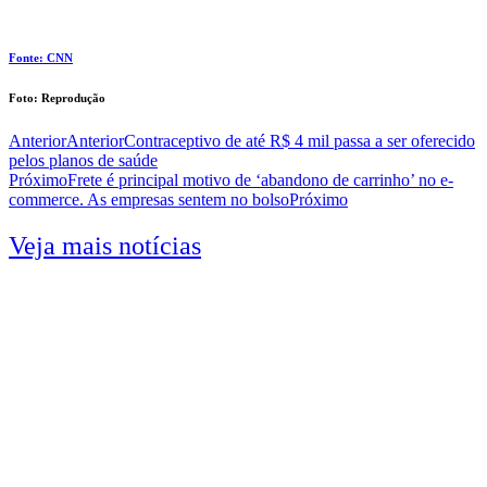
Fonte: CNN
Foto: Reprodução
Anterior
Anterior
Contraceptivo de até R$ 4 mil passa a ser oferecido
pelos planos de saúde
Próximo
Frete é principal motivo de ‘abandono de carrinho’ no e-
commerce. As empresas sentem no bolso
Próximo
Veja mais notícias