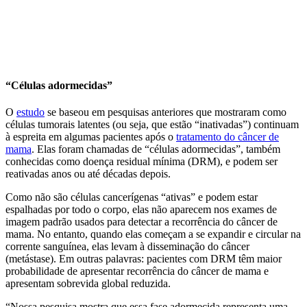
“Células adormecidas”
O
estudo
se baseou em pesquisas anteriores que mostraram como
células tumorais latentes (ou seja, que estão “inativadas”) continuam
à espreita em algumas pacientes após o
tratamento do câncer de
mama
. Elas foram chamadas de “células adormecidas”, também
conhecidas como doença residual mínima (DRM), e podem ser
reativadas anos ou até décadas depois.
Como não são células cancerígenas “ativas” e podem estar
espalhadas por todo o corpo, elas não aparecem nos exames de
imagem padrão usados ​​para detectar a recorrência do câncer de
mama. No entanto, quando elas começam a se expandir e circular na
corrente sanguínea, elas levam à disseminação do câncer
(metástase). Em outras palavras: pacientes com DRM têm maior
probabilidade de apresentar recorrência do câncer de mama e
apresentam sobrevida global reduzida.
“Nossa pesquisa mostra que essa fase adormecida representa uma