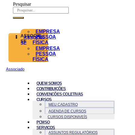
Pesquisar
EMPRESA
ASSOCIE-
PESSOA
ASSOCIE-
SE
FÍSICA
SE
EMPRESA
PESSOA
FÍSICA
Associado
QUEM SOMOS
CONTRIBUIÇÕES
CONVENÇÕES COLETIVAS
CURSOS
MEU CADASTRO
AGENDA DE CURSOS
CURSOS DISPONIVEÍS
PCMSO
SERVICOS
ASSUNTOS REGULATÓRIOS