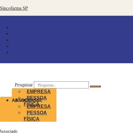
Sincofarma SP
Pesquisar
EMPRESA
PESSOA
ASSOCIE-SE
ASSOCIE-SE
FÍSICA
EMPRESA
PESSOA
FÍSICA
Associado