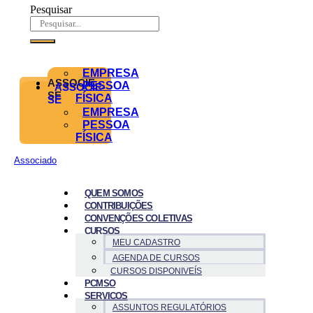
Pesquisar
EMPRESA
ASSOCIE-
PESSOA
ASSOCIE-
SE
FÍSICA
SE
EMPRESA
PESSOA
FÍSICA
Associado
QUEM SOMOS
CONTRIBUIÇÕES
CONVENÇÕES COLETIVAS
CURSOS
MEU CADASTRO
AGENDA DE CURSOS
CURSOS DISPONIVEÍS
PCMSO
SERVICOS
ASSUNTOS REGULATÓRIOS