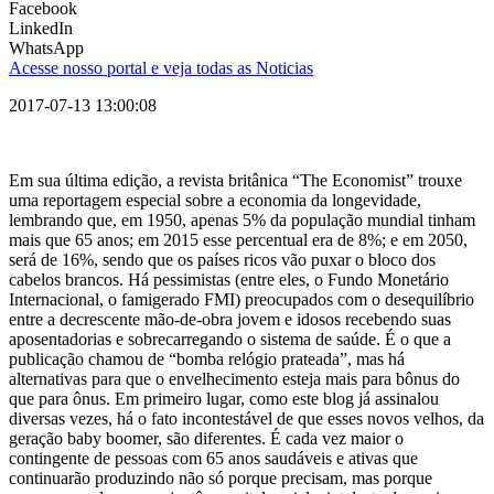
Facebook
LinkedIn
WhatsApp
Acesse nosso portal e veja todas as Noticias
2017-07-13 13:00:08
Em sua última edição, a revista britânica “The Economist” trouxe
uma reportagem especial sobre a economia da longevidade,
lembrando que, em 1950, apenas 5% da população mundial tinham
mais que 65 anos; em 2015 esse percentual era de 8%; e em 2050,
será de 16%, sendo que os países ricos vão puxar o bloco dos
cabelos brancos. Há pessimistas (entre eles, o Fundo Monetário
Internacional, o famigerado FMI) preocupados com o desequilíbrio
entre a decrescente mão-de-obra jovem e idosos recebendo suas
aposentadorias e sobrecarregando o sistema de saúde. É o que a
publicação chamou de “bomba relógio prateada”, mas há
alternativas para que o envelhecimento esteja mais para bônus do
que para ônus. Em primeiro lugar, como este blog já assinalou
diversas vezes, há o fato incontestável de que esses novos velhos, da
geração baby boomer, são diferentes. É cada vez maior o
contingente de pessoas com 65 anos saudáveis e ativas que
continuarão produzindo não só porque precisam, mas porque