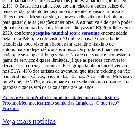
esta finalidade e, entre os 40% mais pobres, a participação fica em
2,1%. O Brasil fica mal na foto até em relação a outros países de
baixa renda, portanto temos muito a aprender e ensinar a nossos
filhos e netos. Mesmo assim, os novos velhos têm mais dinheiro
para gastar que as gerações anteriores. A estimativa é de que o poder
global de compra dos baby boomers ultrapassará R$ 30 trilhões em
2020, conforme
pesquisa mundial sobre consumo
encomendada
pela Tetra Pak, que entrevistou 40 mil pessoas. O mercado de
tecnologia pode viver um boom para garantir o máximo de
autonomia e independência aos idosos. Os produtos financeiros
terão que se adaptar à longevidade. Na área de saúde e bem-estar, a
gama de serviços é quase ilimitada, já que as pessoas conviverão
décadas com doenças crônicas. Esse grupo também quer diversão:
nos EUA, 40% dos turistas de aventura, que fazem trekking ou vão
para destinos exóticos, passam dos 50 anos. A consultoria McKinsey
prevê que, até 2030, a maior parte do crescimento no consumo nas
grandes cidades virá da faixa acima dos 60 anos.
Anterior
Anterior
Proibidos produtos fitoterápicos clandestinos
Próximo
Meu medicamento sumiu das farmácias. O que faço?
Próximo
Veja mais notícias