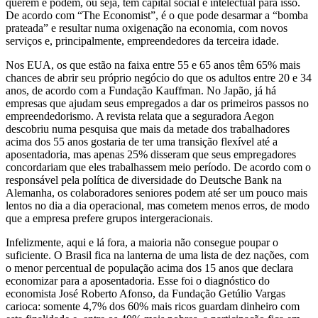
querem e podem, ou seja, têm capital social e intelectual para isso.
De acordo com “The Economist”, é o que pode desarmar a “bomba
prateada” e resultar numa oxigenação na economia, com novos
serviços e, principalmente, empreendedores da terceira idade.
Nos EUA, os que estão na faixa entre 55 e 65 anos têm 65% mais
chances de abrir seu próprio negócio do que os adultos entre 20 e 34
anos, de acordo com a Fundação Kauffman. No Japão, já há
empresas que ajudam seus empregados a dar os primeiros passos no
empreendedorismo. A revista relata que a seguradora Aegon
descobriu numa pesquisa que mais da metade dos trabalhadores
acima dos 55 anos gostaria de ter uma transição flexível até a
aposentadoria, mas apenas 25% disseram que seus empregadores
concordariam que eles trabalhassem meio período. De acordo com o
responsável pela política de diversidade do Deutsche Bank na
Alemanha, os colaboradores seniores podem até ser um pouco mais
lentos no dia a dia operacional, mas cometem menos erros, de modo
que a empresa prefere grupos intergeracionais.
Infelizmente, aqui e lá fora, a maioria não consegue poupar o
suficiente. O Brasil fica na lanterna de uma lista de dez nações, com
o menor percentual de população acima dos 15 anos que declara
economizar para a aposentadoria. Esse foi o diagnóstico do
economista José Roberto Afonso, da Fundação Getúlio Vargas
carioca: somente 4,7% dos 60% mais ricos guardam dinheiro com