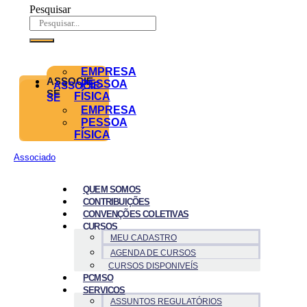
Pesquisar
EMPRESA
ASSOCIE-
PESSOA
ASSOCIE-
SE
FÍSICA
SE
EMPRESA
PESSOA
FÍSICA
Associado
QUEM SOMOS
CONTRIBUIÇÕES
CONVENÇÕES COLETIVAS
CURSOS
MEU CADASTRO
AGENDA DE CURSOS
CURSOS DISPONIVEÍS
PCMSO
SERVICOS
ASSUNTOS REGULATÓRIOS