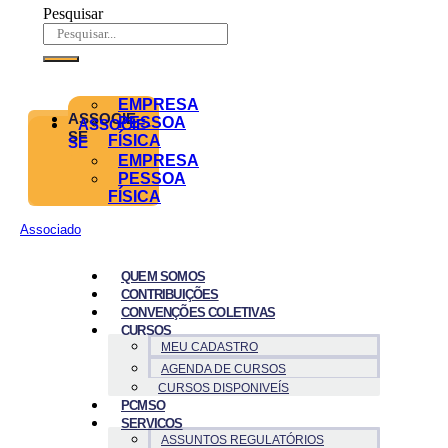
Pesquisar
EMPRESA
ASSOCIE-
PESSOA
ASSOCIE-
SE
FÍSICA
SE
EMPRESA
PESSOA
FÍSICA
Associado
QUEM SOMOS
CONTRIBUIÇÕES
CONVENÇÕES COLETIVAS
CURSOS
MEU CADASTRO
AGENDA DE CURSOS
CURSOS DISPONIVEÍS
PCMSO
SERVICOS
ASSUNTOS REGULATÓRIOS