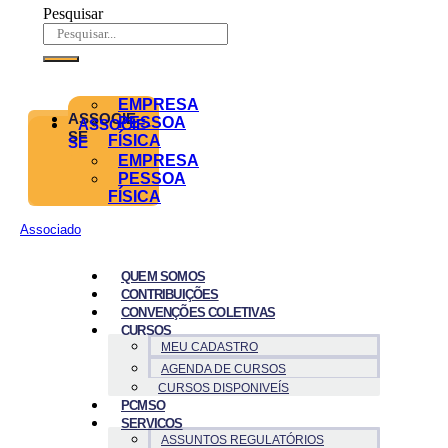
Pesquisar
EMPRESA
ASSOCIE-
PESSOA
ASSOCIE-
SE
FÍSICA
SE
EMPRESA
PESSOA
FÍSICA
Associado
QUEM SOMOS
CONTRIBUIÇÕES
CONVENÇÕES COLETIVAS
CURSOS
MEU CADASTRO
AGENDA DE CURSOS
CURSOS DISPONIVEÍS
PCMSO
SERVICOS
ASSUNTOS REGULATÓRIOS