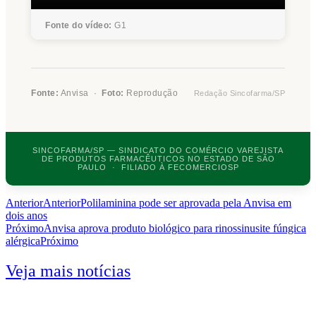
Fonte do vídeo:
G1
Fonte:
Anvisa ·
Foto:
Reprodução
Redação Sincofarma/SP
SINCOFARMA/SP — SINDICATO DO COMÉRCIO VAREJISTA
DE PRODUTOS FARMACÊUTICOS NO ESTADO DE SÃO
PAULO · FILIADO À FECOMERCIOSP
Anterior
Anterior
Polilaminina pode ser aprovada pela Anvisa em
dois anos
Próximo
Anvisa aprova produto biológico para rinossinusite fúngica
alérgica
Próximo
Veja mais notícias