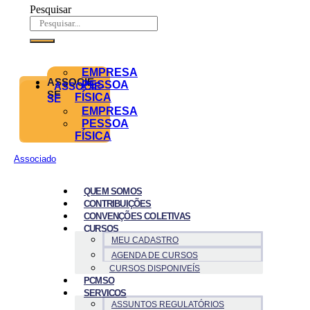
Pesquisar
EMPRESA
ASSOCIE-
PESSOA
ASSOCIE-
SE
FÍSICA
SE
EMPRESA
PESSOA
FÍSICA
Associado
QUEM SOMOS
CONTRIBUIÇÕES
CONVENÇÕES COLETIVAS
CURSOS
MEU CADASTRO
AGENDA DE CURSOS
CURSOS DISPONIVEÍS
PCMSO
SERVICOS
ASSUNTOS REGULATÓRIOS