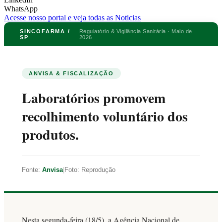
WhatsApp
Acesse nosso portal e veja todas as Noticias
SINCOFARMA /
Regulatório & Vigilância Sanitária · Maio de
SP
2026
ANVISA & FISCALIZAÇÃO
Laboratórios promovem
recolhimento voluntário dos
produtos.
Fonte:
Anvisa
|
Foto: Reprodução
Nesta segunda-feira (18/5), a Agência Nacional de